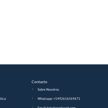
Contacto
Sobre Nosotros
ítica
Whatsapp:
+5492616569671
Email:
hola@zondaweb.com